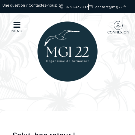
Une question ? Contactez-nous:
02 96 42 23 12
contact@mgi22.fr
MENU
CONNEXION