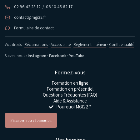
02 96 42 23 12
/
06 10 45 62 17
contact@mgi22.fr
Formulaire de contact
Vos droits :
Réclamations
·
Accessibilité
·
Règlement intérieur
·
Confidentialité
Suivez-nous :
Instagram
·
Facebook
·
YouTube
Formez-vous
Formation en ligne
Formation en présentiel
Questions Fréquentes (FAQ)
Aide & Assistance
Pourquoi MGI22 ?
Financer votre formation
Nos horaires