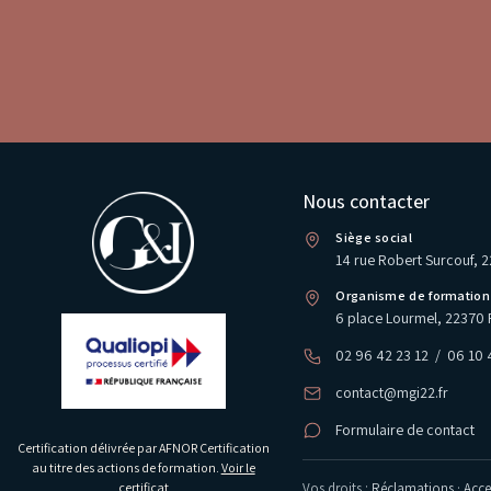
Nous contacter
Siège social
14 rue Robert Surcouf, 
Organisme de formation
6 place Lourmel, 22370 
02 96 42 23 12
/
06 10 
contact@mgi22.fr
Formulaire de contact
Certification délivrée par AFNOR Certification
au titre des actions de formation.
Voir le
Vos droits :
Réclamations
·
Acces
certificat