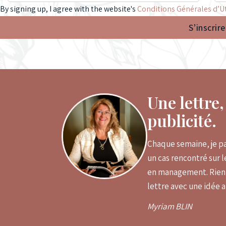
By signing up, I agree with the website's
Conditions Générales d’Ut
S’inscrire
Une lettre
publicité.
Chaque semaine, je pa
un cas rencontré sur 
en management. Rien à
lettre avec une idée 
Myriam BLIN