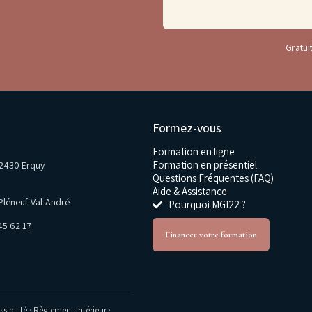
Gratuit
Formez-vous
Formation en ligne
Formation en présentiel
22430 Erquy
Questions Fréquentes (FAQ)
Aide & Assistance
Pléneuf-Val-André
Pourquoi MGI22 ?
45 62 17
Financer votre formation
sibilité
·
Règlement intérieur
·