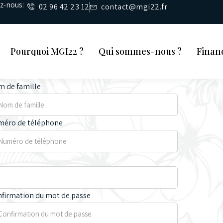
ez-nous:
02 96 42 23 12
contact@mgi22.fr
Pourquoi MGI22 ?
Qui sommes-nous ?
Finan
 de famille
méro de téléphone
firmation du mot de passe