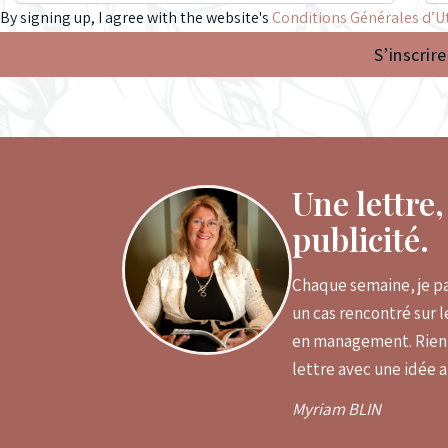
By signing up, I agree with the website's
Conditions Générales d’Ut
S’inscrire
Une lettre
publicité.
Chaque semaine, je pa
un cas rencontré sur 
en management. Rien à
lettre avec une idée 
Myriam BLIN