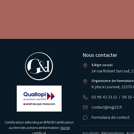
Nous contacter
Siège social
14 rue Robert Surcouf, 
Organisme de formation
6 place Lourmel, 22370 
02 96 42 23 12
/
06 10 
contact@mgi22.fr
Formulaire de contact
Certification délivrée par AFNOR Certification
au titre des actions de formation.
Voir le
Vos droits :
Réclamations
·
Acces
certificat