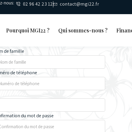
ez-nous:
02 96 42 23 12
contact@mgi22.fr
Pourquoi MGI22 ?
Qui sommes-nous ?
Finan
 de famille
méro de téléphone
firmation du mot de passe