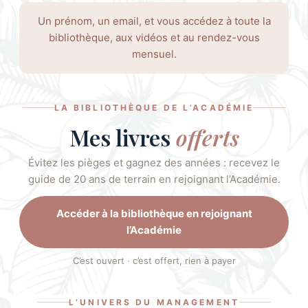
MYRIAM BLIN · MGI22
Un prénom, un email, et vous accédez à toute la
L’Académie des
bibliothèque, aux vidéos et au rendez-vous
Beaux-Savoirs
mensuel.
Décoration et management.
LA BIBLIOTHÈQUE DE L’ACADÉMIE
Tout commence par l’envie de bien faire.
Mes livres
offerts
Évitez les pièges et gagnez des années : recevez le
Rejoindre l’Académie
guide de 20 ans de terrain en rejoignant l’Académie.
ENTRÉE OFFERTE
Accéder à la bibliothèque en rejoignant
« Partager un savoir, c’est le multiplier. Je le
l’Académie
partage sans compter, pour qu’il vive en
chacun de vous. »
C’est ouvert · c’est offert, rien à payer
Myriam Blin
L’UNIVERS DU MANAGEMENT