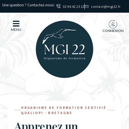
Une question ? Contactez-nous:
02 96 42 23 12
contact@mgi22.fr
MENU
CONNEXION
ORGANISME DE FORMATION CERTIFIÉ
QUALIOPI · BRETAGNE
Apprenez un