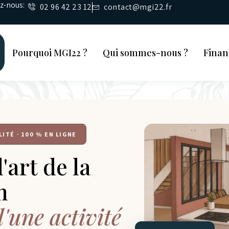
ez-nous:
02 96 42 23 12
contact@mgi22.fr
Pourquoi MGI22 ?
Qui sommes-nous ?
Fina
ITÉ · 100 % EN LIGNE
'art de la
n
 d'une activité