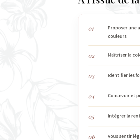
01
Proposer une a
couleurs
02
Maîtriser la co
03
Identifier les
04
Concevoir et pr
05
Intégrer la ren
06
Vous sentir lé