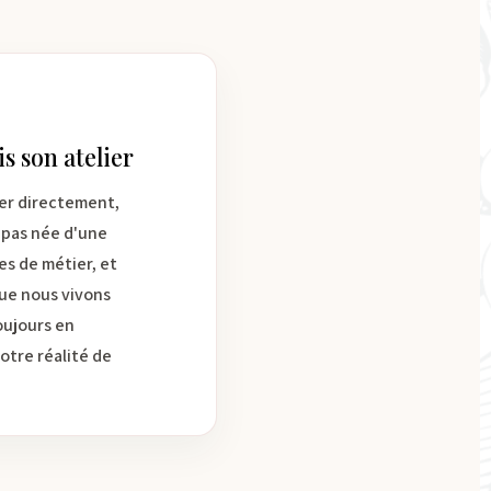
 son atelier
rler directement,
 pas née d'une
es de métier, et
 que nous vivons
oujours en
notre réalité de