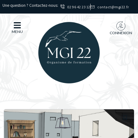
Une question ? Contactez-nous:
02 96 42 23 12
contact@mgi22.fr
MENU
CONNEXION