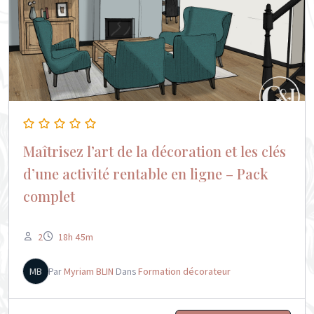
Maîtrisez l’art de la décoration et les clés
d’une activité rentable en ligne – Pack
complet
2
18h 45m
MB
Par
Myriam BLIN
Dans
Formation décorateur