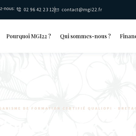
ez-nous:
02 96 42 23 12
contact@mgi22.fr
Pourquoi MGI22 ?
Qui sommes-nous ?
Finan
GANISME DE FORMATION CERTIFIÉ QUALIOPI · BRETA
 former pour réus