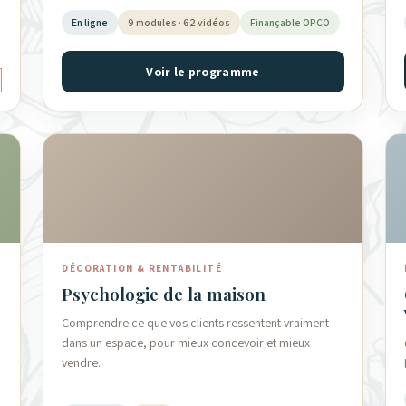
En ligne
9 modules · 62 vidéos
Finançable OPCO
Voir le programme
DÉCORATION & RENTABILITÉ
Psychologie de la maison
Comprendre ce que vos clients ressentent vraiment
dans un espace, pour mieux concevoir et mieux
vendre.