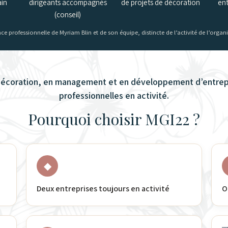
ain
dirigeants accompagnés
de projets de décoration
ent
(conseil)
ience professionnelle de Myriam Blin et de son équipe, distincte de l’activité de l’org
décoration, en management et en développement d’entrepr
professionnelles en activité.
Pourquoi choisir MGI22 ?
◆
Deux entreprises toujours en activité
O