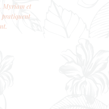
6, Myriam et
s pratiquent
nt.