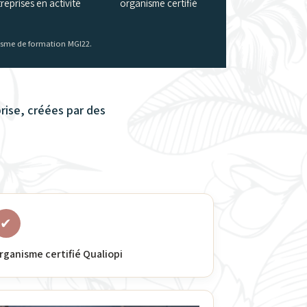
reprises en activité
organisme certifié
anisme de formation MGI22.
ise, créées par des
✔
rganisme certifié Qualiopi