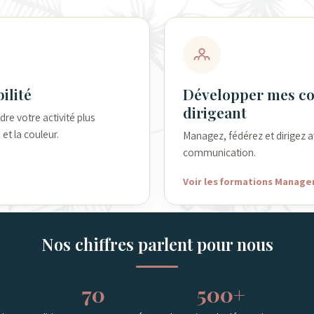
ilité
Développer mes c
dirigeant
re votre activité plus
 et la couleur.
Managez, fédérez et dirigez a
communication.
Voir les formations Manag
Nos chiffres parlent pour nous
70
500+