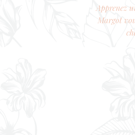
Apprenez un
Margot vous
ch