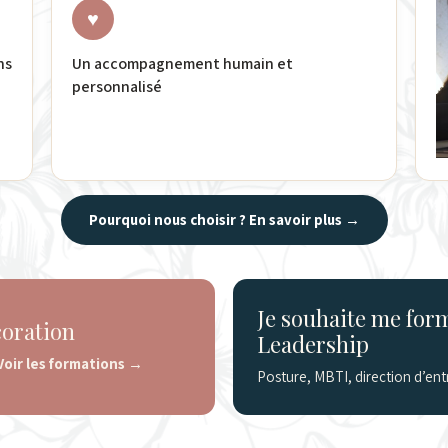
♥
ns
Un accompagnement humain et
personnalisé
Pourquoi nous choisir ? En savoir plus
→
Je souhaite me fo
coration
Leadership
Voir les formations
→
Posture, MBTI, direction d’ent